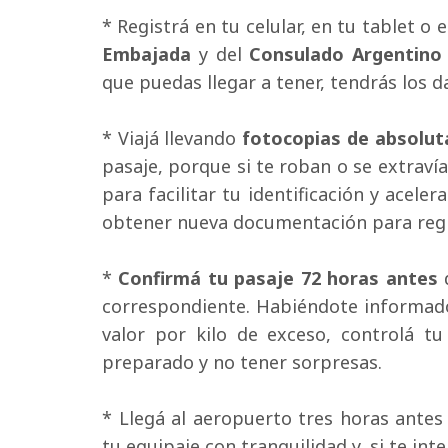
* Registrá en tu celular, en tu tablet o 
Embajada
y del 
Consulado Argentino
que puedas llegar a tener, tendrás los
* Viajá llevando 
fotocopias de absolu
pasaje, porque si te roban o se extraví
para facilitar tu identificación y aceler
obtener nueva documentación para regr
* 
Confirmá tu pasaje 72 horas antes
d
correspondiente. Habiéndote informado 
valor por kilo de exceso, controlá tu
preparado y no tener sorpresas.
* Llegá al aeropuerto tres horas antes 
tu equipaje con tranquilidad y, si te int